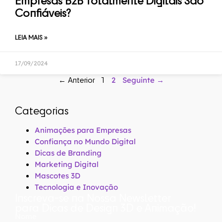
Empresas B2B Totalmente Digitais São
Confiáveis?
LEIA MAIS »
17/09/2024
← Anterior
1
2
Seguinte →
Categorias
Animações para Empresas
Confiança no Mundo Digital
Dicas de Branding
Marketing Digital
Mascotes 3D
Tecnologia e Inovação
Inscreva-se na Nossa Newsletter
para Dicas de Design 3D e Animação!
Nome