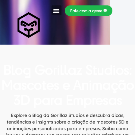
Fale com a gente 💬
Quem Somos
Blog Gorillaz Studios:
Mascotes e Animação
3D para Empresas
Explore o Blog da Gorillaz Studios e descubra dicas,
tendências e insights sobre a criação de mascotes 3D e
animações personalizadas para empresas. Saiba como