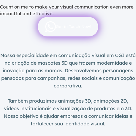
ser
Count on me to make your visual communication even more
de
impactful and effective.
for
cria
Get in Touch Now!
e
mem
Ele
Nossa especialidade em comunicação visual em CGI está
aju
na criação de mascotes 3D que trazem modernidade e
emp
inovação para as marcas. Desenvolvemos personagens
a
pensados para campanhas, redes sociais e comunicação
tran
corporativa.
val
e
Também produzimos animações 3D, animações 2D,
men
vídeos institucionais e visualização de produtos em 3D.
de
Nosso objetivo é ajudar empresas a comunicar ideias e
for
fortalecer sua identidade visual.
mai
pró