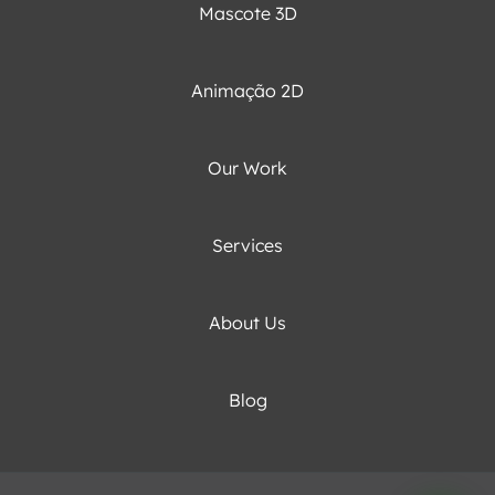
Mascote 3D
Nos
mas
Animação 2D
são
cui
des
Our Work
par
cap
a
Services
ess
da
sua
About Us
mar
e
cria
Blog
um
con
dur