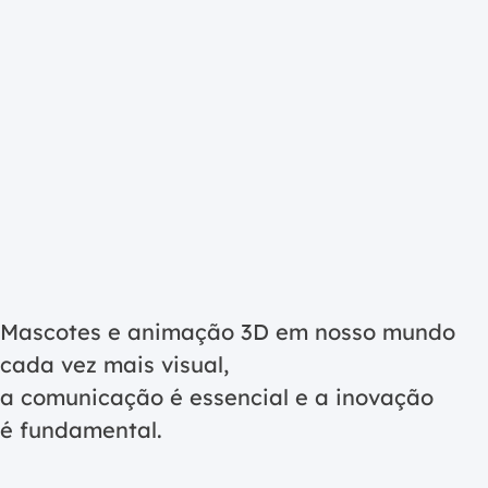
Wh
ar
3D
Gorillaz
ma
Os
Studios
mas
3D
são
per
Mascotes e animação 3D em nosso mundo
usa
cada vez mais visual,
par
pro
a comunicação é essencial e a inovação
mar
é fundamental.
pro
ou