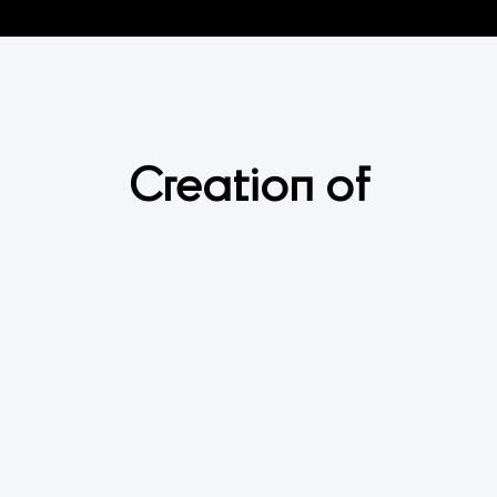
Creation of
2
D
/
3
D
A
n
i
m
a
t
i
o
n