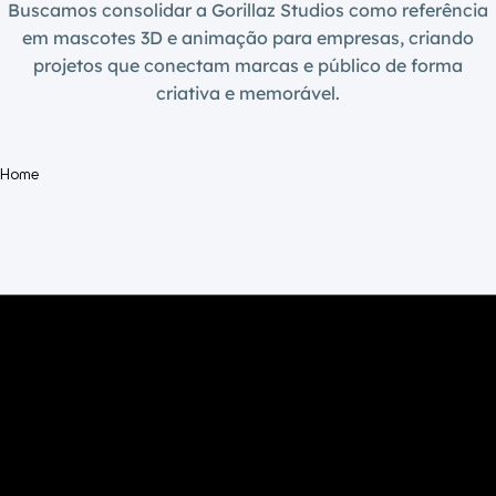
Buscamos consolidar a Gorillaz Studios como referência
do
em mascotes 3D e animação para empresas, criando
púb
projetos que conectam marcas e público de forma
cri
criativa e memorável.
um
com
mai
Home
hum
Qu
util
em
ca
de
mar
e
pub
os
mas
for